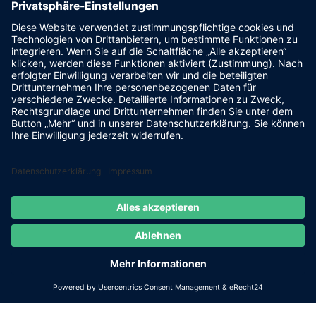
Gewebesäcke
PP Gewebesäcke
Ballastsäcke
Silosäcke
Sandschlauch
Dammbalken
Hochwasserschutz:
Hochwasserschutz für Haus
Hochwasserschutz für
Kellerfenster
Hochwasserschutz für Garagentor
Hochwasserschutz für Türen
Mobiler Hochwasserschutz
Impressum
Datenschutz
Cookie-Einstellungen