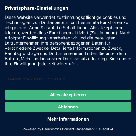
trocknen, bevor du sie faltest oder rollst, um sie zu
lagern. Bewahre die Sandschläuche an einem
trockenen, kühlen Ort auf, um ihre Lebensdauer zu
maximieren. Eine ordnungsgemäße Lagerung schützt
die Sandschläuche vor UV-Schäden und anderen
Umwelteinflüssen, die das Material schwächen
könnten. Indem du diese Schritte befolgst, stellst du
sicher, dass deine Sandschläuche bereit sind, wenn sie
wieder benötigt werden, und verlängerst ihre
Lebensdauer, was sowohl kosteneffizient als auch
umweltfreundlich ist.
Kaufberatung: Darauf