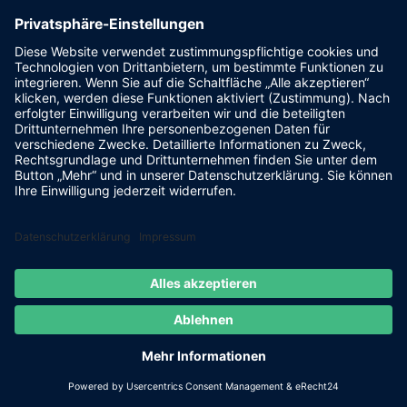
Beim Einsatz von Sandsäcken ist es wichtig, sie
richtig zu befüllen und zu platzieren. Ein Sandsack
sollte nur zu zwei Dritteln gefüllt werden, um
genügend Flexibilität für die Stapelung und
Anpassung an die Oberfläche zu gewährleisten. Die
Sandsäcke sollten dicht aneinander und in
mehreren Lagen gestapelt werden, um eine effektive
Barriere zu schaffen. Achte darauf, dass die
Sandsäcke fest aneinanderliegen und keine Lücken
zwischen ihnen bestehen, durch die Wasser
eindringen könnte.
Weitere ergänzende
Maßnahmen